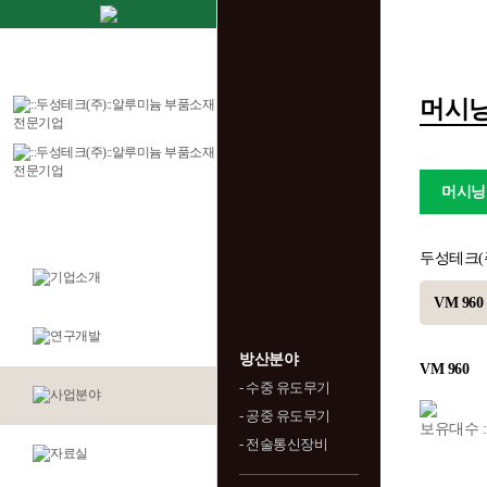
머시닝
머시닝
두성테크(
VM 960
방산분야
VM 960
- 수중 유도무기
- 공중 유도무기
보유대수 :
- 전술통신장비